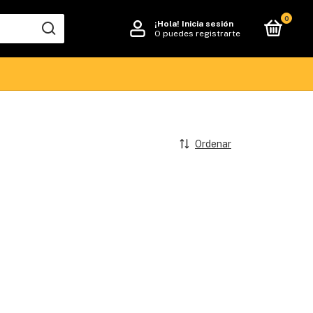
0
¡Hola!
Inicia sesión
O puedes registrarte
Ordenar