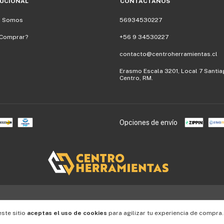
TUCIONAL
CONTÁCTANOS
s Somos
56934530227
Comprar?
+56 9 34530227
contacto@centroherramientas.cl
Erasmo Escala 3201, Local 7 Santi
Centro, RM.
Opciones de envío
este sitio
aceptas el uso de cookies
para agilizar tu experiencia de compra.