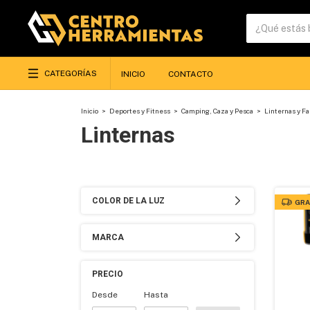
CATEGORÍAS
INICIO
CONTACTO
Inicio
>
Deportes y Fitness
>
Camping, Caza y Pesca
>
Linternas y Fa
Linternas
COLOR DE LA LUZ
GRA
MARCA
PRECIO
Desde
Hasta