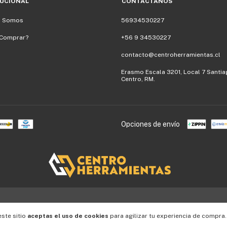
TUCIONAL
CONTÁCTANOS
s Somos
56934530227
Comprar?
+56 9 34530227
contacto@centroherramientas.cl
Erasmo Escala 3201, Local 7 Santi
Centro, RM.
Opciones de envío
este sitio
aceptas el uso de cookies
para agilizar tu experiencia de compra.