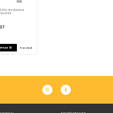
d 20v Sin Bateria
 Dcl043
237
MPRAR
5
en stock