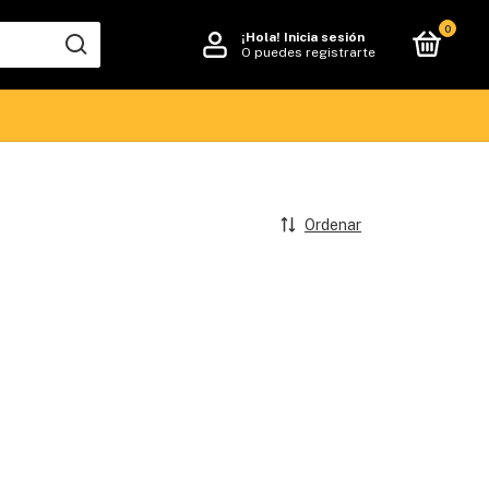
0
¡Hola!
Inicia sesión
O puedes registrarte
Ordenar