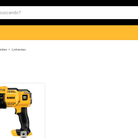
roles
>
Linternas
TIS