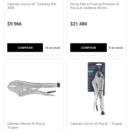
Caimán Curvo 10'' Stanley 84-
Pinza Perro Fuerza Presión 8
369
PuLG A Cadena 50cm
Profesional
$9.966
$21.484
13
en stock
6
en stock
Caiman Recto 10 PuLG. -
Caiman Curvo 10 PuLG. - Truper
Truper