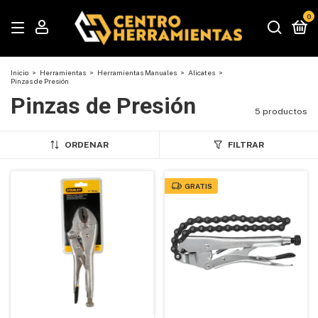
0
Inicio
>
Herramientas
>
Herramientas Manuales
>
Alicates
>
Pinzas de Presión
Pinzas de Presión
5 productos
ORDENAR
FILTRAR
GRATIS