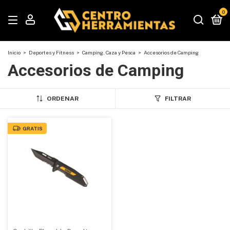
0
Inicio
>
Deportes y Fitness
>
Camping, Caza y Pesca
>
Accesorios de Camping
Accesorios de Camping
ORDENAR
FILTRAR
GRATIS