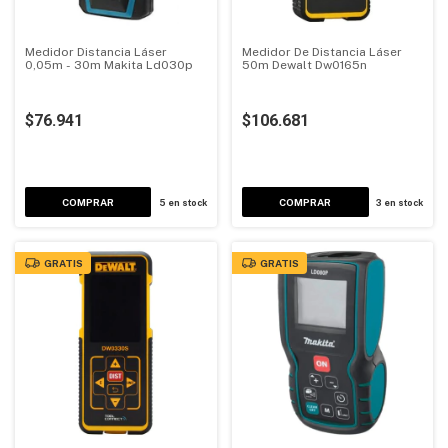
Medidor Distancia Láser
Medidor De Distancia Láser
0,05m - 30m Makita Ld030p
50m Dewalt Dw0165n
$76.941
$106.681
5
en stock
3
en stock
GRATIS
GRATIS