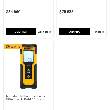
Truper
$34.660
$75.535
22
en stock
4
en stock
GRATIS
Medidor De Distancia Láser
30m Dewalt Dwht77100-cn