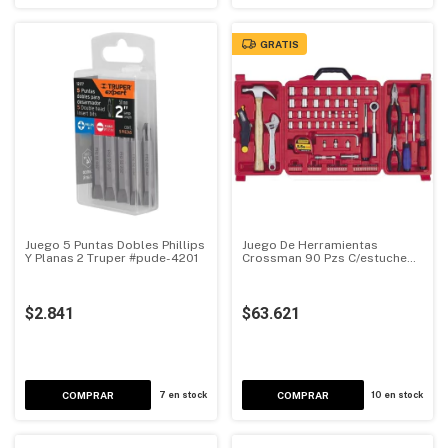
GRATIS
Juego 5 Puntas Dobles Phillips
Juego De Herramientas
Y Planas 2 Truper #pude-4201
Crossman 90 Pzs C/estuche
Envío Gratis
$2.841
$63.621
7
en stock
10
en stock