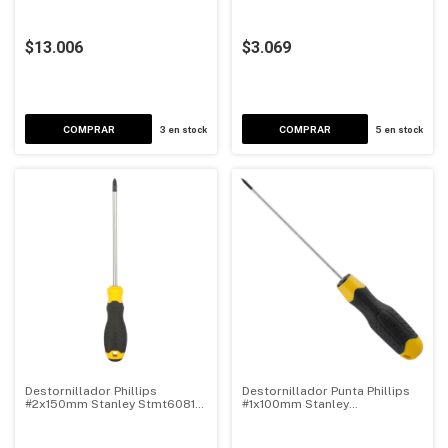
Stmt66672-840
840
$13.006
$3.069
3
en stock
5
en stock
Destornillador Phillips
Destornillador Punta Phillips
#2x150mm Stanley Stmt60811-
#1x100mm Stanley
840
Stmt60805-840