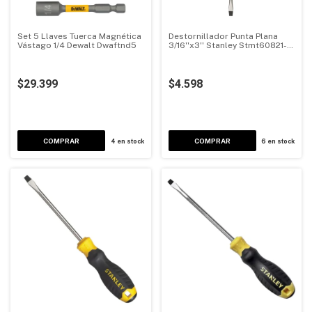
Set 5 Llaves Tuerca Magnética
Destornillador Punta Plana
Vástago 1/4 Dewalt Dwaftnd5
3/16''x3'' Stanley Stmt60821-
840
$29.399
$4.598
COMPRAR
4
en stock
6
en stock