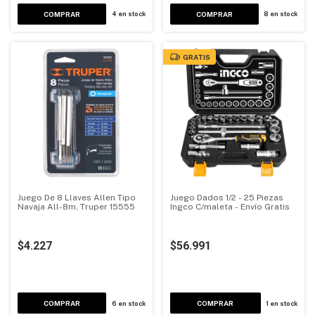
4
en stock
8
en stock
GRATIS
Juego De 8 Llaves Allen Tipo
Juego Dados 1/2 - 25 Piezas
Navaja All-8m, Truper 15555
Ingco C/maleta - Envío Gratis
$4.227
$56.991
COMPRAR
6
en stock
1
en stock