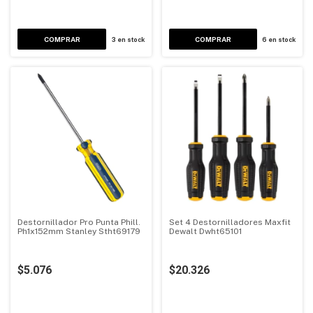
3
en stock
6
en stock
Destornillador Pro Punta Phill.
Set 4 Destornilladores Maxfit
Ph1x152mm Stanley Stht69179
Dewalt Dwht65101
$5.076
$20.326