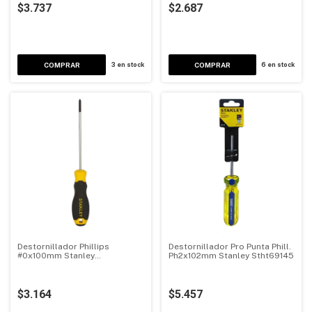
$3.737
$2.687
3
en stock
6
en stock
Destornillador Phillips
Destornillador Pro Punta Phill.
#0x100mm Stanley
Ph2x102mm Stanley Stht69145
Stmt60801-840
$3.164
$5.457