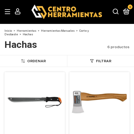
0
Inicio
>
Herramientas
>
Herramientas Manuales
>
Corte y
Desbaste
>
Hachas
Hachas
6 productos
ORDENAR
FILTRAR