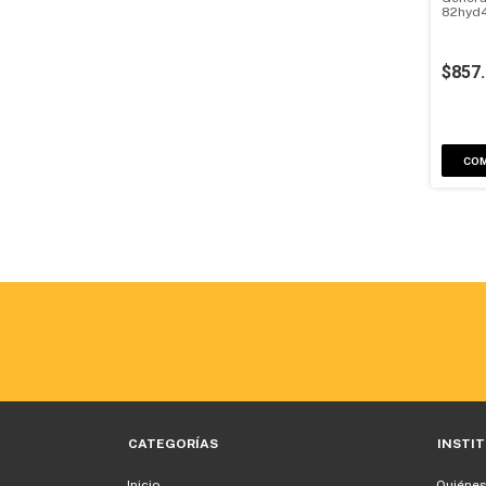
82hyd4
$857
CATEGORÍAS
INSTI
Inicio
Quiéne