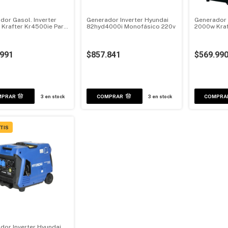
dor Gasol. Inverter
Generador Inverter Hyundai
Generador 
Krafter Kr4500ie Part.
82hyd4000i Monofásico 220v
2000w Kraft
Elec
.991
$857.841
$569.99
3
en stock
3
en stock
TIS
dor Inverter Hyundai