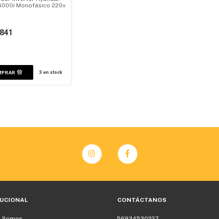
000i Monofásico 220v
.841
3
en stock
TUCIONAL
CONTÁCTANOS
s Somos
56934530227