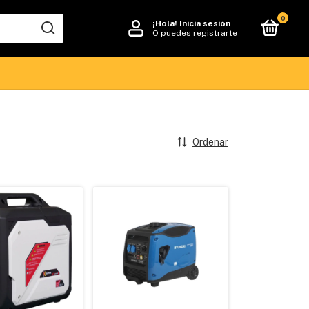
0
¡Hola!
Inicia sesión
O puedes registrarte
Ordenar