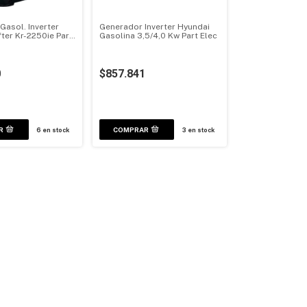
Gasol. Inverter
Generador Inverter Hyundai
er Kr-2250ie Part.
Gasolina 3,5/4,0 Kw Part Elec
0
$857.841
6
en stock
3
en stock