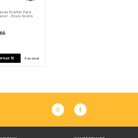
iezas Krafter Para
sor - Envío Gratis
666
5
en stock