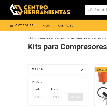
CATEGORÍAS
INICIO
CONTACTO
Inicio
>
Herramientas
>
Accesorios para Herramientas
>
Accesorios
Kits para Compresores
MARCA
GRA
PRECIO
Desde
Hasta
APLICAR