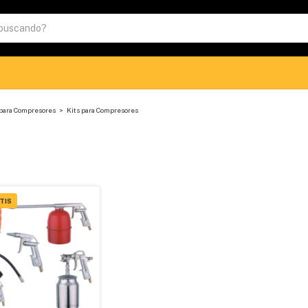
 para Compresores
>
Kits para Compresores
TIS