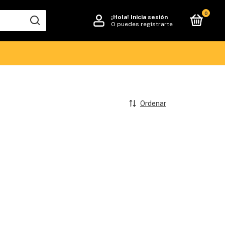
0
¡Hola!
Inicia sesión
O puedes registrarte
Ordenar