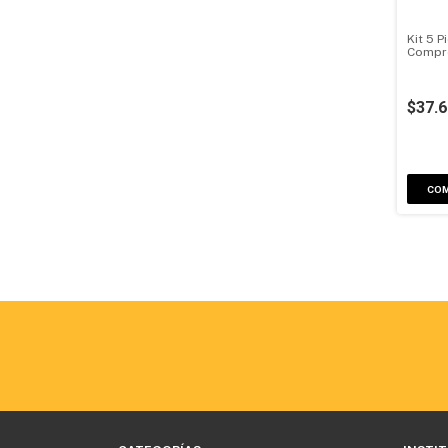
Kit 5 P
Compre
$37.