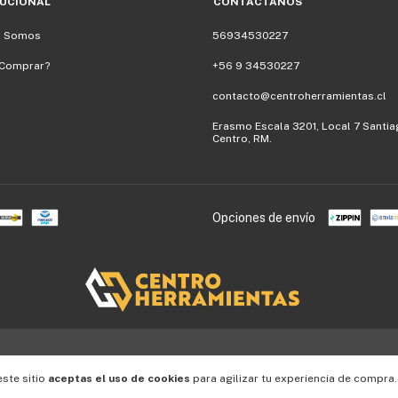
TUCIONAL
CONTÁCTANOS
s Somos
56934530227
Comprar?
+56 9 34530227
contacto@centroherramientas.cl
Erasmo Escala 3201, Local 7 Santi
Centro, RM.
Opciones de envío
este sitio
aceptas el uso de cookies
para agilizar tu experiencia de compra.