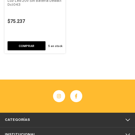
Luz Led 20v Sin Bateria Dewalt
Dcl043
$75.237
COMPRAR
5
en stock
CATEGORÍAS
INSTITUCIONAL