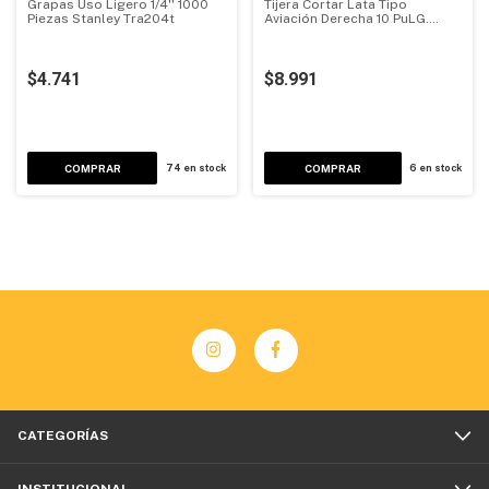
Grapas Uso Ligero 1/4'' 1000
Tijera Cortar Lata Tipo
Piezas Stanley Tra204t
Aviación Derecha 10 PuLG.
Truper
$4.741
$8.991
COMPRAR
74
en stock
6
en stock
CATEGORÍAS
INSTITUCIONAL