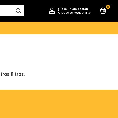
0
¡Hola!
Inicia sesión
O puedes registrarte
ros filtros.