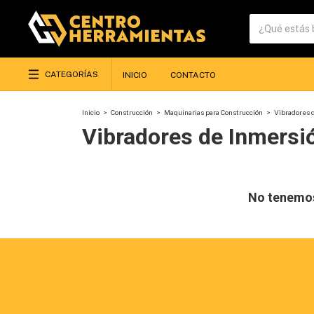
CATEGORÍAS
INICIO
CONTACTO
Inicio
>
Construcción
>
Maquinarias para Construcción
>
Vibradores 
Vibradores de Inmersi
No tenemos 