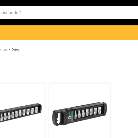
entas
>
Otros