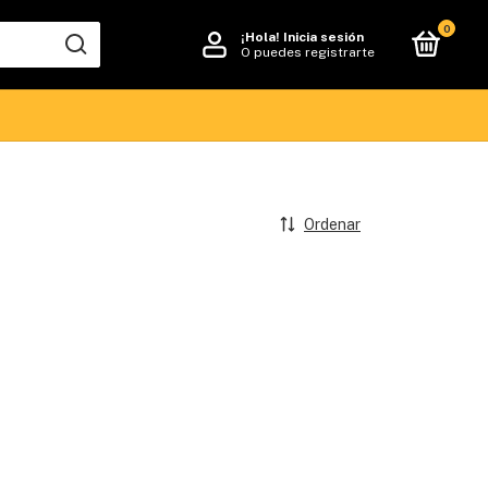
0
¡Hola!
Inicia sesión
O puedes registrarte
Ordenar