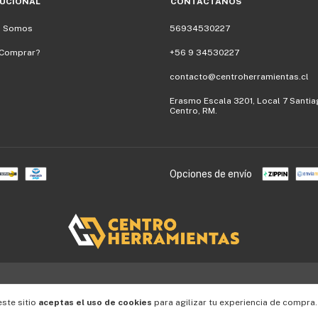
TUCIONAL
CONTÁCTANOS
s Somos
56934530227
Comprar?
+56 9 34530227
contacto@centroherramientas.cl
Erasmo Escala 3201, Local 7 Santi
Centro, RM.
Opciones de envío
este sitio
aceptas el uso de cookies
para agilizar tu experiencia de compra.